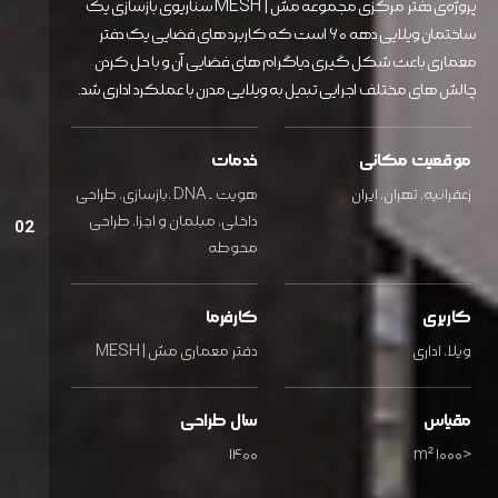
پروژه‌ی دفتر مرکزی مجموعه مش | MESH سناریوی بازسازی یک
ساختمان ویلایی دهه ۶۰ است که کاربرد های فضایی یک دفتر
معماری باعث شکل گیری دیاگرام های فضایی آن و با حل کردن
چالش های مختلف اجرایی تبدیل به ویلایی مدرن با عملکرد اداری شد.
موقعیت مکانی
خدمات
زعفرانیه، تهران، ایران
هویت - DNA ،بازسازی، طراحی
داخلی، مبلمان و اجزا، طراحی
02
محوطه
کاربری
کارفرما
ویلا، اداری
دفتر معماری مش | MESH
مقیاس
سال طراحی
۱۴۰۰
<۱۰۰۰ m²